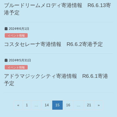
ブルードリームメロディ寄港情報 R6.6.13寄
港予定
2024年6月1日
イベント情報
コスタセレーナ寄港情報 R6.6.2寄港予定
2024年5月31日
イベント情報
アドラマジックシティ寄港情報 R6.6.1寄港
予定
投
固
固
固
固
固
«
1
…
14
15
16
…
21
»
稿
定
定
定
定
定
ペ
ペ
ペ
ペ
ペ