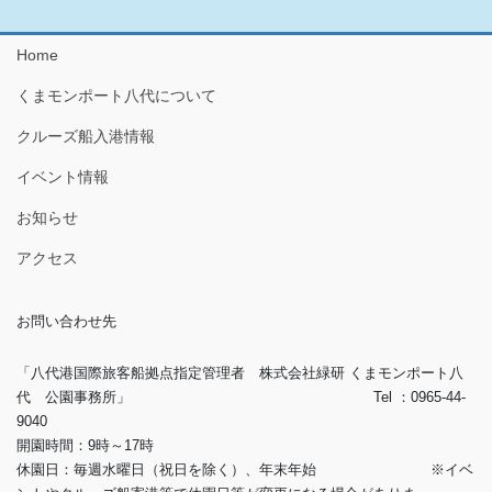
の
ー
ー
ー
ー
ー
ペ
ジ
ジ
ジ
ジ
ジ
Home
ー
くまモンポート八代について
ジ
送
クルーズ船入港情報
り
イベント情報
お知らせ
アクセス
お問い合わせ先
「八代港国際旅客船拠点指定管理者 株式会社緑研 くまモンポート八
代 公園事務所」 Tel ：0965-44-
9040
開園時間：9時～17時
休園日：毎週水曜日（祝日を除く）、年末年始 ※イベ