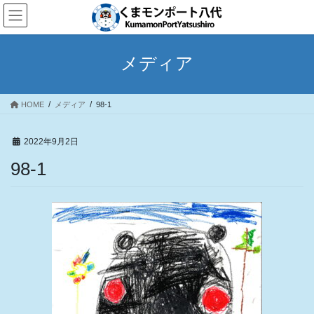
コ
ナ
ン
ビ
テ
ゲ
ン
ー
メディア
ツ
シ
へ
ョ
ス
ン
HOME
メディア
98-1
キ
に
ッ
移
プ
動
2022年9月2日
98-1