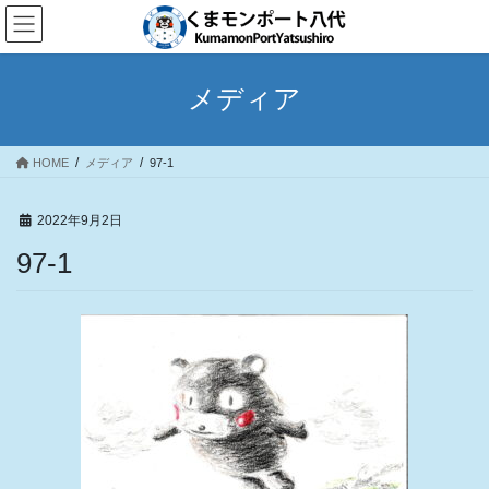
コ
ナ
ン
ビ
テ
ゲ
ン
ー
メディア
ツ
シ
へ
ョ
ス
ン
HOME
メディア
97-1
キ
に
ッ
移
プ
動
2022年9月2日
97-1