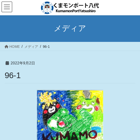
コ
ナ
ン
ビ
テ
ゲ
ン
ー
メディア
ツ
シ
へ
ョ
ス
ン
HOME
メディア
96-1
キ
に
ッ
移
プ
動
2022年9月2日
96-1