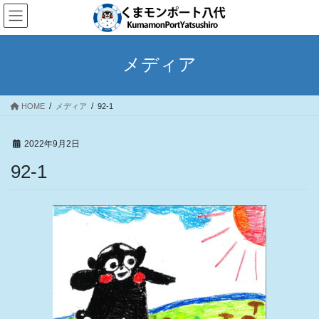
コ
ナ
ン
ビ
テ
ゲ
ン
ー
メディア
ツ
シ
へ
ョ
ス
ン
HOME
メディア
92-1
キ
に
ッ
移
プ
動
2022年9月2日
92-1