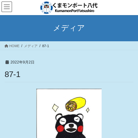
コ
ナ
ン
ビ
テ
ゲ
ン
ー
メディア
ツ
シ
へ
ョ
ス
ン
HOME
メディア
87-1
キ
に
ッ
移
プ
動
2022年9月2日
87-1