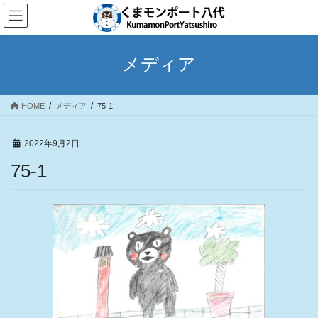
コ
ナ
ン
ビ
テ
ゲ
ン
ー
メディア
ツ
シ
へ
ョ
ス
ン
HOME
メディア
75-1
キ
に
ッ
移
プ
動
2022年9月2日
75-1