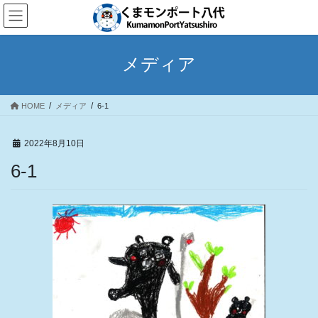
コ
ナ
ン
ビ
テ
ゲ
ン
ー
メディア
ツ
シ
へ
ョ
ス
ン
HOME
メディア
6-1
キ
に
ッ
移
プ
動
2022年8月10日
6-1