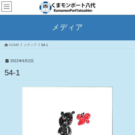
コ
ナ
ン
ビ
テ
ゲ
ン
ー
メディア
ツ
シ
へ
ョ
ス
ン
HOME
メディア
54-1
キ
に
ッ
移
プ
動
2022年9月2日
54-1