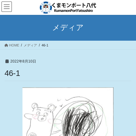
コ
ナ
ン
ビ
テ
ゲ
ン
ー
メディア
ツ
シ
へ
ョ
ス
ン
HOME
メディア
46-1
キ
に
ッ
移
プ
動
2022年8月10日
46-1