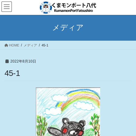
コ
ナ
ン
ビ
テ
ゲ
ン
ー
メディア
ツ
シ
へ
ョ
ス
ン
HOME
メディア
45-1
キ
に
ッ
移
プ
動
2022年8月10日
45-1