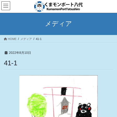
コ
ナ
ン
ビ
テ
ゲ
ン
ー
メディア
ツ
シ
へ
ョ
ス
ン
HOME
メディア
41-1
キ
に
ッ
移
プ
動
2022年8月10日
41-1