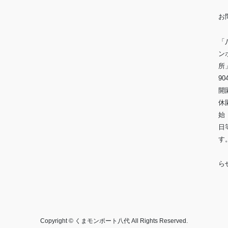
お
「
ン
90
開
休
始
日
※
ら
Copyright © くまモンポート八代 All Rights Reserved.