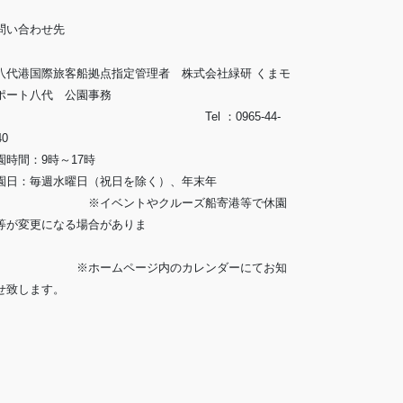
問い合わせ先
八代港国際旅客船拠点指定管理者 株式会社緑研 くまモ
ポート八代 公園事務
所」 Tel ：0965-44-
40
園時間：9時～17時
園日：毎週水曜日（祝日を除く）、年末年
 ※イベントやクルーズ船寄港等で休園
等が変更になる場合がありま
す。
ホームページ内のカレンダーにてお知
せ致します。