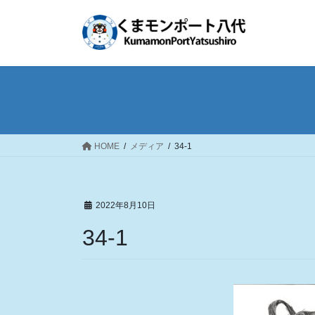
コ
ナ
ン
ビ
テ
ゲ
ン
ー
ツ
シ
へ
ョ
ス
ン
キ
に
ッ
移
HOME
メディア
34-1
プ
動
2022年8月10日
34-1