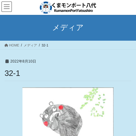
コ
ナ
ン
ビ
テ
ゲ
ン
ー
メディア
ツ
シ
へ
ョ
ス
ン
HOME
メディア
32-1
キ
に
ッ
移
プ
動
2022年8月10日
32-1