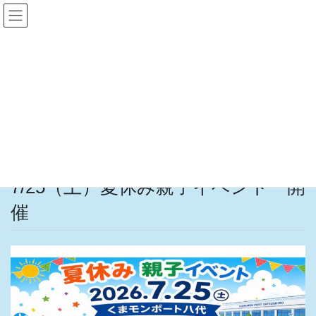
コ
ナ
ン
ビ
テ
ゲ
ン
ー
イベント情報
ツ
シ
へ
ョ
ス
ン
HOME
イベント情報
7/25（土）夏休み親子イベント 開催
キ
に
ッ
移
プ
動
2026年7月5日
イベント情報
7/25（土）夏休み親子イベント 開
催