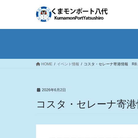
コ
ナ
ン
ビ
テ
ゲ
ン
ー
ツ
シ
へ
ョ
ス
ン
キ
に
ッ
移
HOME
イベント情報
コスタ・セレーナ寄港情報 R8.
プ
動
2026年6月2日
コスタ・セレーナ寄港情