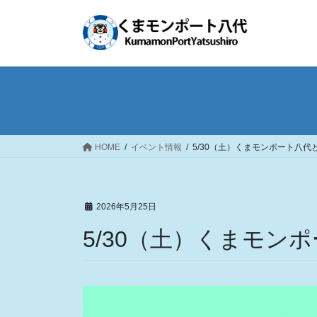
コ
ナ
ン
ビ
テ
ゲ
ン
ー
ツ
シ
へ
ョ
ス
ン
キ
に
ッ
移
HOME
イベント情報
5/30（土）くまモンポート八
プ
動
2026年5月25日
5/30（土）くまモン