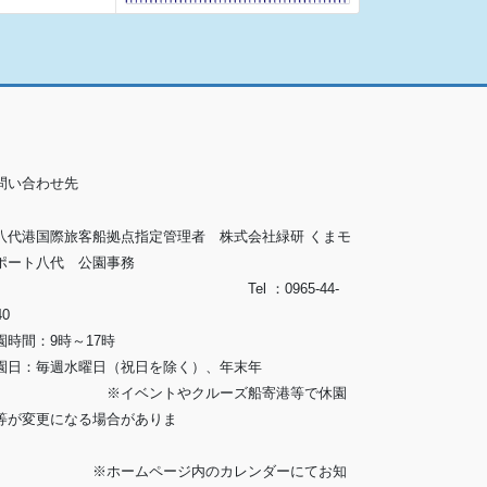
問い合わせ先
八代港国際旅客船拠点指定管理者 株式会社緑研 くまモ
ポート八代 公園事務
所」 Tel ：0965-44-
40
園時間：9時～17時
園日：毎週水曜日（祝日を除く）、年末年
 ※イベントやクルーズ船寄港等で休園
等が変更になる場合がありま
す。
ホームページ内のカレンダーにてお知