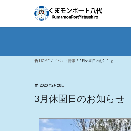
コ
ナ
ン
ビ
テ
ゲ
ン
ー
ツ
シ
へ
ョ
ス
ン
キ
に
ッ
移
HOME
イベント情報
3月休園日のお知らせ
プ
動
2026年2月28日
3月休園日のお知らせ