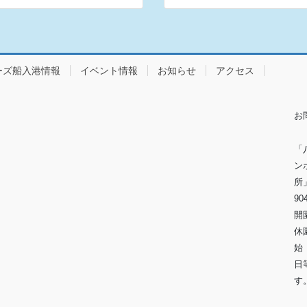
ーズ船入港情報
イベント情報
お知らせ
アクセス
お
「
ン
90
開
休
始
日
※