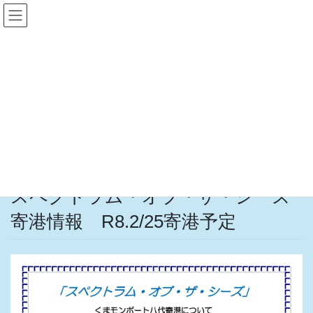
コ
ナ
ン
ビ
テ
ゲ
ン
ー
イベント情報
ツ
シ
へ
ョ
ス
ン
HOME
イベント情報
キ
に
スペクトラム・オブ・ザ・シーズ寄港情報 R8.2/25寄港予定
ッ
移
プ
動
2026年2月21日
イベント情報
スペクトラム・オブ・ザ・シーズ
寄港情報 R8.2/25寄港予定