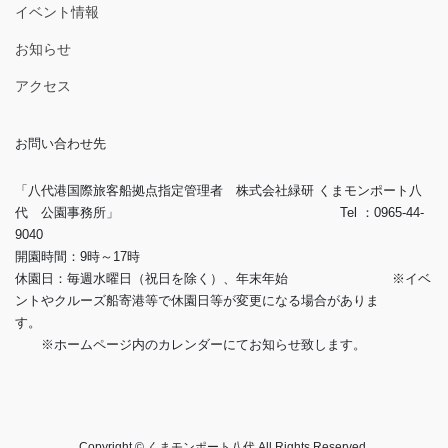
イベント情報
お知らせ
アクセス
お問い合わせ先
「八代港国際旅客船拠点指定管理者 株式会社緑研 くまモンポート八
代 公園事務所」 Tel ：0965-44-
9040
開園時間：9時～17時
休園日：毎週水曜日（祝日を除く）、年末年始 ※イベ
ントやクルーズ船寄港等で休園日等が変更になる場合がありま
す。
※ホームページ内のカレンダーにてお知らせ致します。
Copyright © くまモンポート八代 All Rights Reserved.