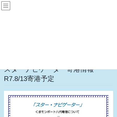
コ
ナ
ン
ビ
テ
ゲ
ン
ー
イベント情報
ツ
シ
へ
ョ
ス
ン
HOME
イベント情報
スターナビゲーター寄港情報 R7.8/13寄港予定
キ
に
ッ
移
プ
動
2025年8月11日
イベント情報
スターナビゲーター寄港情報
R7.8/13寄港予定