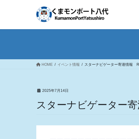
コ
ナ
ン
ビ
テ
ゲ
ン
ー
ツ
シ
へ
ョ
ス
ン
キ
に
ッ
移
HOME
イベント情報
スターナビゲーター寄港情報 R7
プ
動
2025年7月14日
スターナビゲーター寄港