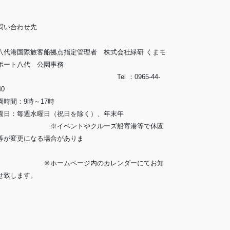
問い合わせ先
八代港国際旅客船拠点指定管理者 株式会社緑研 くまモ
ポート八代 公園事務
所」 Tel ：0965-44-
40
園時間：9時～17時
園日：毎週水曜日（祝日を除く）、年末年
 ※イベントやクルーズ船寄港等で休園
等が変更になる場合がありま
す。
ホームページ内のカレンダーにてお知
せ致します。