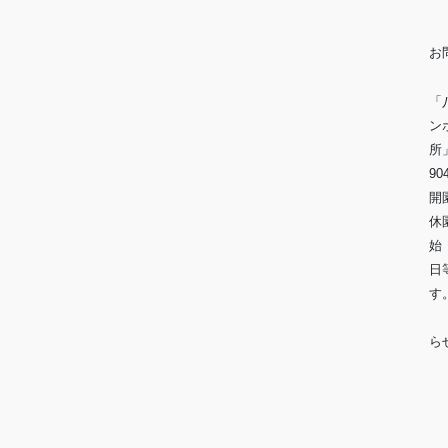
お
「
ン
90
開
休
始
日
※
ら