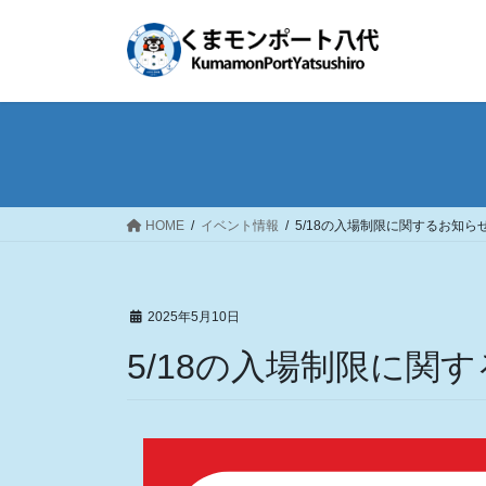
コ
ナ
ン
ビ
テ
ゲ
ン
ー
ツ
シ
へ
ョ
ス
ン
キ
に
ッ
移
HOME
イベント情報
5/18の入場制限に関するお知ら
プ
動
2025年5月10日
5/18の入場制限に関