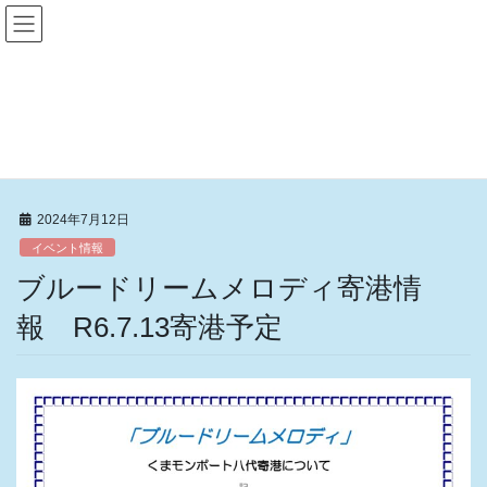
コ
ナ
ン
ビ
テ
ゲ
ン
ー
イベント情報
ツ
シ
へ
ョ
ス
ン
HOME
イベント情報
ブルードリームメロディ寄港情報 R6.7.13寄港予定
キ
に
ッ
移
プ
動
2024年7月12日
イベント情報
ブルードリームメロディ寄港情
報 R6.7.13寄港予定