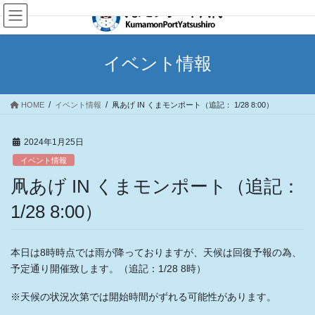
コ
ナ
ン
ビ
テ
ゲ
ン
ー
イベント情報
ツ
シ
へ
ョ
ス
ン
HOME
イベント情報
凧あげ IN くまモンポート（追記： 1/28 8:00）
キ
に
ッ
移
プ
動
2024年1月25日
イベント情報
凧あげ IN くまモンポート（追記：
1/28 8:00）
本日は8時時点では雨が降っておりますが、天候は回復予報の為、
予定通り開催致します。（追記：1/28 8時）
※天候の状況次第では開始時間がずれる可能性があります。