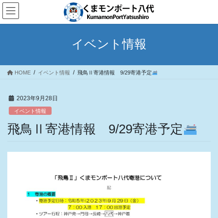
コ
ナ
ン
ビ
テ
ゲ
ン
ー
イベント情報
ツ
シ
へ
ョ
ス
ン
HOME
イベント情報
飛鳥Ⅱ寄港情報 9/29寄港予定
キ
に
ッ
移
プ
動
2023年9月28日
イベント情報
飛鳥Ⅱ寄港情報 9/29寄港予定