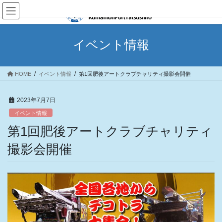
コ
ナ
ン
ビ
テ
ゲ
ン
ー
イベント情報
ツ
シ
へ
ョ
ス
ン
HOME
イベント情報
第1回肥後アートクラブチャリティ撮影会開催
キ
に
ッ
移
プ
動
2023年7月7日
イベント情報
第1回肥後アートクラブチャリティ
撮影会開催