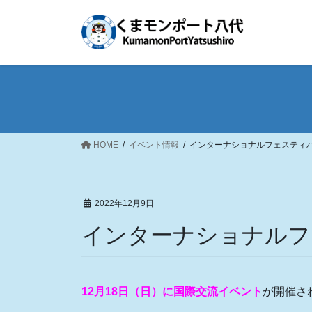
コ
ナ
ン
ビ
テ
ゲ
ン
ー
ツ
シ
へ
ョ
ス
ン
キ
に
ッ
移
HOME
イベント情報
インターナショナルフェスティバ
プ
動
2022年12月9日
インターナショナルフ
12月18日（日）に国際交流イベント
が開催さ