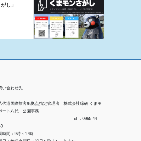
さがし」
問い合わせ先
八代港国際旅客船拠点指定管理者 株式会社緑研 くまモ
ポート八代 公園事務
所」 Tel ：0965-44-
40
園時間：9時～17時