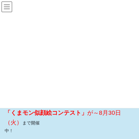
コ
ナ
ン
ビ
テ
ゲ
ン
ー
イベント情報
ツ
シ
へ
ョ
ス
ン
HOME
イベント情報
くまモン似顔絵コンテスト開催
キ
に
ッ
移
プ
動
2022年7月4日
イベント情報
くまモン似顔絵コンテスト開催
「くまモン似顔絵コンテスト」
が～8月30日
（火）
まで開催
中！