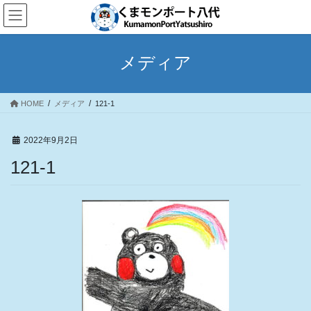
コ
ナ
ン
ビ
テ
ゲ
ン
ー
メディア
ツ
シ
へ
ョ
ス
ン
HOME
メディア
121-1
キ
に
ッ
移
プ
動
2022年9月2日
121-1