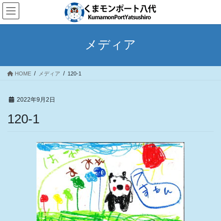
コ
ナ
ン
ビ
テ
ゲ
ン
ー
メディア
ツ
シ
へ
ョ
ス
ン
HOME
メディア
120-1
キ
に
ッ
移
プ
動
2022年9月2日
120-1