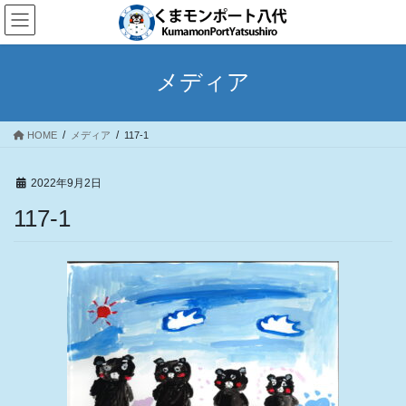
コ
ナ
ン
ビ
テ
ゲ
ン
ー
メディア
ツ
シ
へ
ョ
ス
ン
HOME
メディア
117-1
キ
に
ッ
移
プ
動
2022年9月2日
117-1