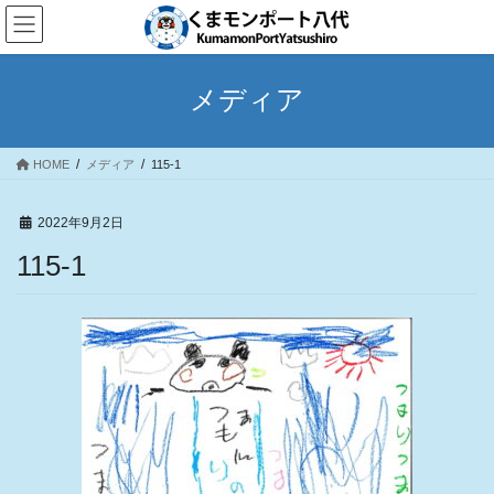
コ
ナ
ン
ビ
テ
ゲ
ン
ー
メディア
ツ
シ
へ
ョ
ス
ン
HOME
メディア
115-1
キ
に
ッ
移
プ
動
2022年9月2日
115-1